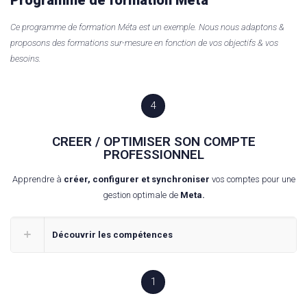
Programme de formation Méta
Ce programme de formation Méta est un exemple.
Nous nous adaptons &
proposons des formations sur-mesure en fonction de vos objectifs & vos
besoins.
4
CREER / OPTIMISER SON COMPTE
PROFESSIONNEL
Apprendre à
créer, configurer et synchroniser
vos comptes pour une
gestion optimale de
Meta.
Découvrir les compétences
1