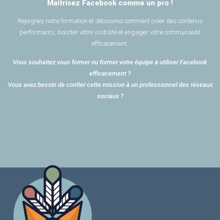
Maitrisez Facebook comme un pro !
Rejoignez notre formation et découvrez comment créer des contenus
performants, booster votre visibilité et engager votre communauté
efficacement.
Vous souhaitez vous former ou former votre équipe à utiliser Facebook
efficacement ?
Vous avez besoin de confier cette mission à un professionnel des réseaux
sociaux ?