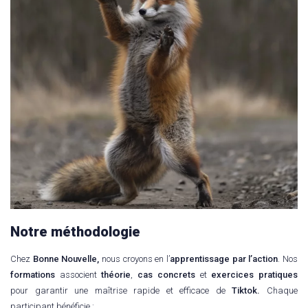
Notre méthodologie
Chez
Bonne Nouvelle,
nous croyons en l’
apprentissage par l’action
. Nos
formations
associent
théorie
,
cas concrets
et
exercices pratiques
pour garantir une maîtrise rapide et efficace de
Tiktok.
Chaque
participant bénéficie :