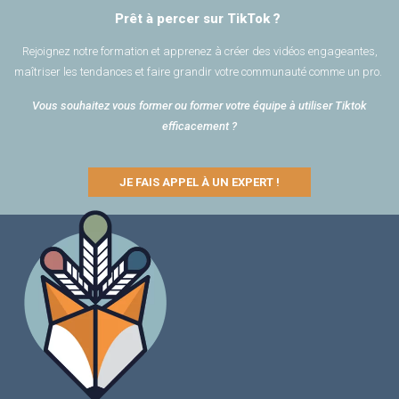
Prêt à percer sur TikTok ?
Rejoignez notre formation et apprenez à créer des vidéos engageantes,
maîtriser les tendances et faire grandir votre communauté comme un pro.
Vous souhaitez vous former o
u former votre équipe à utiliser Tiktok
efficacement ?
JE FAIS APPEL À UN EXPERT !